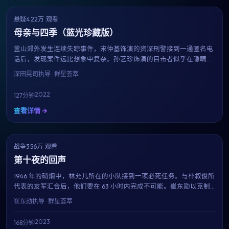
悬疑
422万 观看
9.0
获奖
母亲与四季（蓝光珍藏版）
釜山郊外发生连续失踪事件，宋仲基饰演的资深刑警接到一通匿名电
话后，发现案件远比想象中复杂。孙艺珍饰演的目击者似乎在隐瞒什
么，而每一条线索都将他们带向一个被尘封多年的秘密。深田晃司延
深田晃司
执导 · 群星荟萃
续其冷峻的叙事风格，剧情反转层出不穷。
2022
127分钟
查看详情 →
战争
356万 观看
9.3
趋势
第十夜的回声
1946 年的硝烟中，林允儿所在的小队接到一项必死任务。与朴叙俊所
代表的友军汇合后，他们要在 63 小时内完成不可能。崔东勋以克制
的笔触，呈现了战争中最微小却最珍贵的人性微光。
崔东勋
执导 · 群星荟萃
2023
168分钟