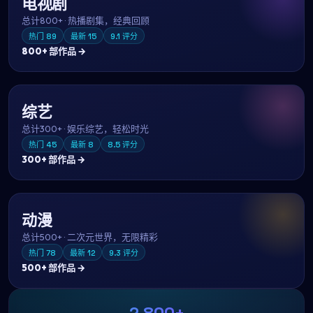
电视剧
总计
800+
·
热播剧集，经典回顾
热门
89
最新
15
9.1
评分
800+
部作品 →
综艺
总计
300+
·
娱乐综艺，轻松时光
热门
45
最新
8
8.5
评分
300+
部作品 →
动漫
总计
500+
·
二次元世界，无限精彩
热门
78
最新
12
9.3
评分
500+
部作品 →
2,800+