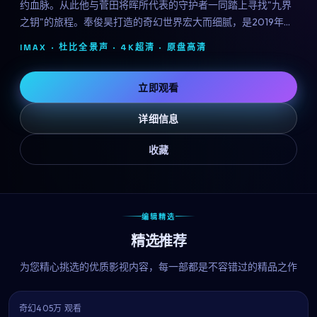
约血脉。从此他与菅田将晖所代表的守护者一同踏上寻找"九界
之钥"的旅程。奉俊昊打造的奇幻世界宏大而细腻，是2019年最
具想象力的银幕之作。
IMAX · 杜比全景声 · 4K超清 ·
原盘高清
立即观看
详细信息
收藏
编辑精选
精选推荐
为您精心挑选的优质影视内容，每一部都是不容错过的精品之作
奇幻
405万 观看
8.9
热播