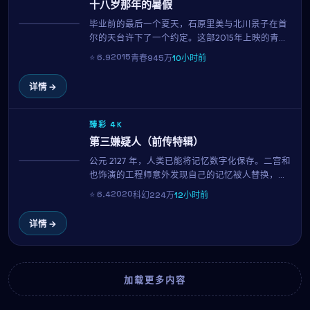
十八岁那年的暑假
毕业前的最后一个夏天，石原里美与北川景子在首
热播
尔的天台许下了一个约定。这部2015年上映的青春
佳作集结了石原里美、北川景子、金高银、菅田将
2015
⭐
6.9
青春
945万
10小时前
晖等当红演员，用112分钟的篇幅记录下属于十八岁
的迷茫、勇气与心动。
详情 →
臻彩 4K
第三嫌疑人（前传特辑）
公元 2127 年，人类已能将记忆数字化保存。二宫和
NEW
也饰演的工程师意外发现自己的记忆被人替换，为
了找回真相，他与南柱赫一同潜入禁区数据库。园
2020
⭐
6.4
科幻
224万
12小时前
子温用扎实的世界观与一流的视觉特效，构筑了一
个让人沉浸的近未来寓言。
详情 →
加载更多内容