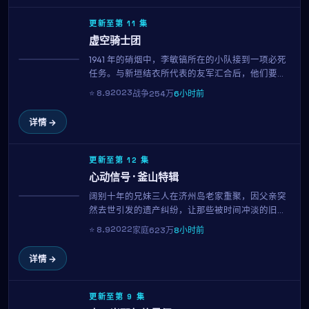
更新至第 11 集
虚空骑士团
1941 年的硝烟中，李敏镐所在的小队接到一项必死
获奖
任务。与新垣结衣所代表的友军汇合后，他们要在
69 小时内完成不可能。崔东勋以克制的笔触，呈现
2023
⭐
8.9
战争
254万
6小时前
了战争中最微小却最珍贵的人性微光。
详情 →
更新至第 12 集
心动信号 · 釜山特辑
阔别十年的兄妹三人在济州岛老家重聚，因父亲突
趋势
然去世引发的遗产纠纷，让那些被时间冲淡的旧账
重新摆上桌面。石原里美与河正宇的对手戏成为全
2022
⭐
8.9
家庭
623万
8小时前
片高光，新海诚用温柔而锐利的镜头，剖开一个普
通家庭的真实褶皱。
详情 →
更新至第 9 集