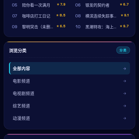
05
06
⭐
7.9
⭐
6.7
陪你看一次满月
银发的契约者
07
08
⭐
8.5
⭐
9.1
咖啡店打工日记
横滨连续失踪事件（高清完整版）
09
10
⭐
6.5
⭐
9.7
黎明突击（未删减完整版）
黑潮特攻：海上风暴
浏览分类
分类
全部内容
电影频道
电视剧频道
综艺频道
动漫频道