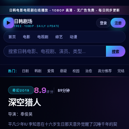
日韩电影电视剧在线播放 · 1080P 高清 · 无广告免费 · 每日同步更新
日韩剧场
▶
登录
注册
FREE · 1080P · DAILY UPDATE
首页
电影
电视剧
综艺
动漫
搜索
日剧
韩剧
爱情
悬疑
校园
治愈
高分推荐
完结
热门：
8.9
89分钟
奇幻
2019
评分
深空猎人
导演：
奉俊昊
平凡少年IU 李知恩在十六岁生日那天意外觉醒了沉睡千年的契