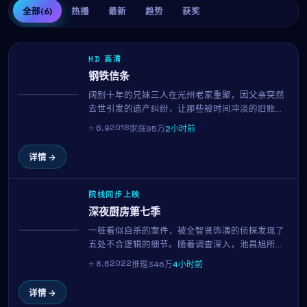
全部
(6)
热播
最新
趋势
获奖
HD 高清
钢铁信条
阔别十年的兄妹三人在光州老家重聚，因父亲突然
热播
去世引发的遗产纠纷，让那些被时间冲淡的旧账重
新摆上桌面。木村拓哉与金所炫的对手戏成为全片
2018
⭐
6.9
家庭
95万
2小时前
高光，柳承完用温柔而锐利的镜头，剖开一个普通
家庭的真实褶皱。
详情 →
院线同步上映
深夜厨房第七季
一桩看似自杀的案件，被全智贤饰演的侦探发现了
NEW
五处不合逻辑的细节。随着调查深入，池昌旭所代
表的当事人方逐渐成为唯一指向。这是一场关于动
2022
⭐
8.6
推理
346万
4小时前
机与人性的智力博弈，全片每一个镜头都暗藏伏
笔，139分钟内三度反转，观影门槛与回报同样高。
详情 →