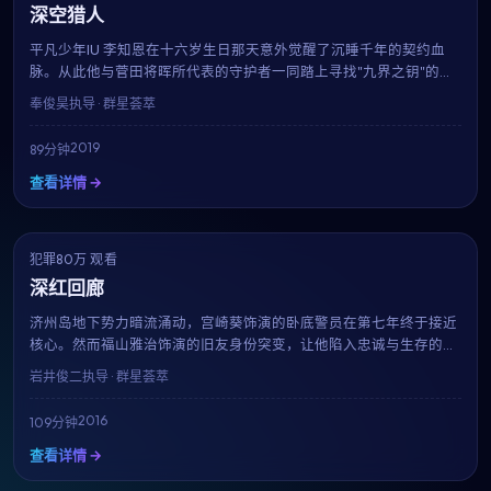
深空猎人
平凡少年IU 李知恩在十六岁生日那天意外觉醒了沉睡千年的契约血
脉。从此他与菅田将晖所代表的守护者一同踏上寻找"九界之钥"的旅
程。奉俊昊打造的奇幻世界宏大而细腻，是2019年最具想象力的银幕
奉俊昊
执导 · 群星荟萃
之作。
2019
89分钟
查看详情 →
犯罪
NEW
80万 观看
7.7
深红回廊
济州岛地下势力暗流涌动，宫崎葵饰演的卧底警员在第七年终于接近
核心。然而福山雅治饰演的旧友身份突变，让他陷入忠诚与生存的两
难。岩井俊二的招牌长镜头与冷暖对比色调，在本片中再次令人窒
岩井俊二
执导 · 群星荟萃
息。
2016
109分钟
查看详情 →